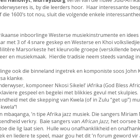
 en Handvlyt
,
Murraysburg
vertel van die nuwe Suid-Afrika
erwyseres is, by die leerders hoor. Haar interessante besp
die 1600’s tot nou, sluit die volgende enkele interessanthed
frikaanse inboorlinge Westerse musiekinstrumente en idee
taar met 3 of 4 snare geskep en Westerse en Khoi volksliedji
e Militêre Marsorkeste het kleurvolle groepe (verskillende b
eer en musiekmaak. Hierdie tradisie neem steeds vandag in 
elinge ook die binneland ingetrek en komponiste soos John
sa klanke.
nderwyser, komponeer Nkosi Sikelel’ iAfrika (God Bless Afri
laviere gespeel en begelei met blikkies gevul met skulpies.
ndheid met die skepping van Kwela (of in Zulu “get up”) mu
-kwela”!
n mbaqanga, ’n tipe Afrika jazz musiek. Die sangers Miriam
endheid verkry. Baie sangers van
African Jazz
, het oorsee 
toe die lig laat sien. Hulle wou onafhanklikheid en onafhan
 en liedere te speel, maar gou het dit ’n forum geword vir 