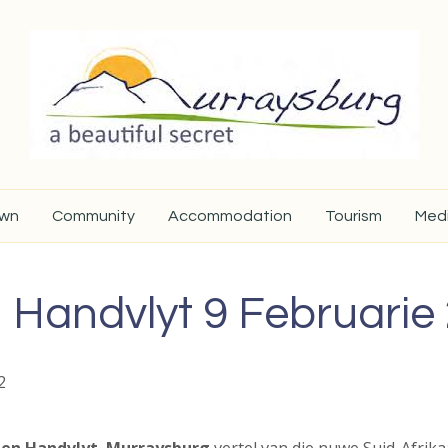
own
Community
Accommodation
Tourism
Med
 Handvlyt 9 Februarie
2