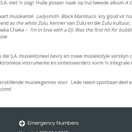
S.A. met ’n
slag!
Hulle poseer naak op hul tweede album
A C
swart musikante!
Ladysmith Black Mambazo
kry goud vir h
kend as
the white Zulu
, kenner van Zulu en die Zulu kultuur,
haka Chaka –
I’m in love with a DJ. Was the first hit for bu
ssie
 is die S.A. musiektoneel bevry en nuwe musiekstyle verskyn
troniese instrumente en sintetiseerders vorm ’n integrale 
 verskillende musiekgenres voor. Lede neem spontaan deel e
koms!
Emergency Numbers