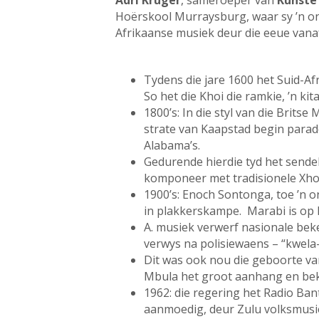
Adri Krüger
, sameroeper van
Kunste
Hoërskool Murraysburg, waar sy ’n ond
Afrikaanse musiek deur die eeue vanaf 
Tydens die jare 1600 het Suid-A
So het die Khoi die ramkie, ’n ki
1800’s: In die styl van die Brits
strate van Kaapstad begin parad
Alabama’s.
Gedurende hierdie tyd het send
komponeer met tradisionele Xho
1900’s: Enoch Sontonga, toe ’n o
in plakkerskampe. Marabi is op k
A. musiek verwerf nasionale beke
verwys na polisiewaens – “kwela
Dit was ook nou die geboorte va
Mbula het groot aanhang en bek
1962: die regering het Radio Ban
aanmoedig, deur Zulu volksmusiek