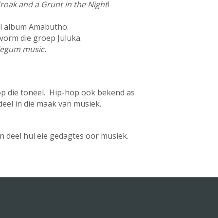
roak and a Grunt in the Night
!
ul album Amabutho.
 vorm die groep Juluka.
bblegum music.
 op die toneel. Hip-hop ook bekend as
deel in die maak van musiek.
n deel hul eie gedagtes oor musiek.