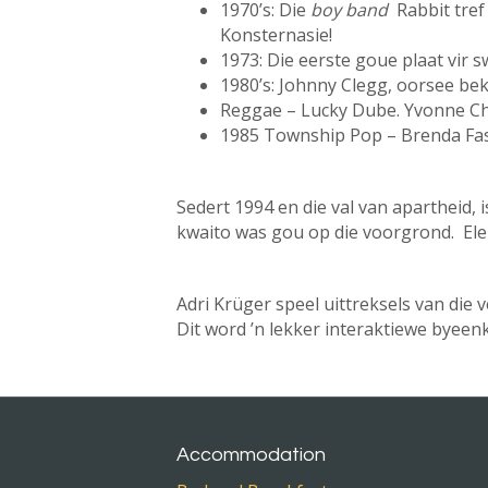
1970’s: Die
boy band
Rabbit tref 
Konsternasie!
1973: Die eerste goue plaat vir 
1980’s: Johnny Clegg, oorsee be
Reggae – Lucky Dube. Yvonne C
1985 Township Pop – Brenda Fa
Sedert 1994 en die val van apartheid,
kwaito was gou op die voorgrond. Elek
Adri Krüger speel uittreksels van die
Dit word ’n lekker interaktiewe byeen
Accommodation