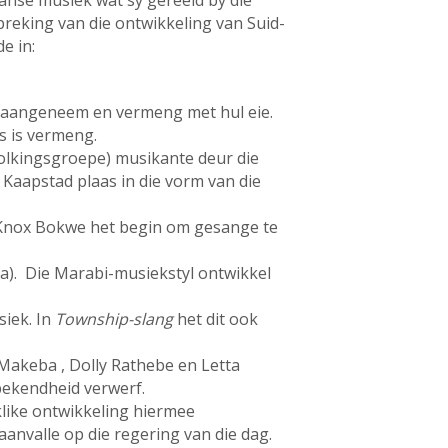
anse musiek wat sy gereeld by die
reking van die ontwikkeling van Suid-
e in:
s aangeneem en vermeng met hul eie.
es is vermeng.
evolkingsgroepe) musikante deur die
Kaapstad plaas in die vorm van die
 Knox Bokwe het begin om gesange te
ca). Die Marabi-musiekstyl ontwikkel
siek. In
Township-slang
het dit ook
 Makeba , Dolly Rathebe en Letta
bekendheid verwerf.
klike ontwikkeling hiermee
aanvalle op die regering van die dag.